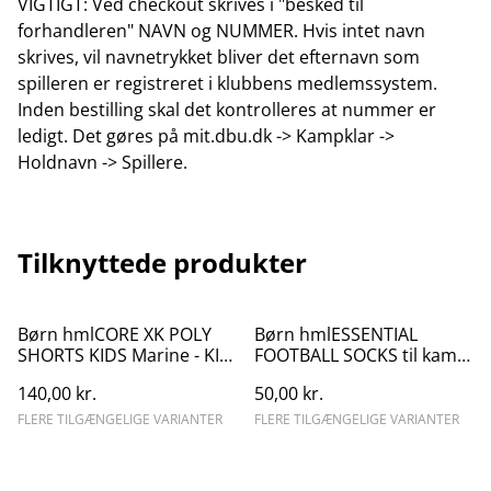
VIGTIGT: Ved checkout skrives i "besked til
forhandleren" NAVN og NUMMER. Hvis intet navn
skrives, vil navnetrykket bliver det efternavn som
spilleren er registreret i klubbens medlemssystem.
Inden bestilling skal det kontrolleres at nummer er
ledigt. Det gøres på mit.dbu.dk -> Kampklar ->
Holdnavn -> Spillere.
Tilknyttede produkter
Børn hmlCORE XK POLY
Børn hmlESSENTIAL
SHORTS KIDS Marine - KIF
FOOTBALL SOCKS til kamp
Logo på lår
eller træning
140,00 kr.
50,00 kr.
FLERE TILGÆNGELIGE VARIANTER
FLERE TILGÆNGELIGE VARIANTER