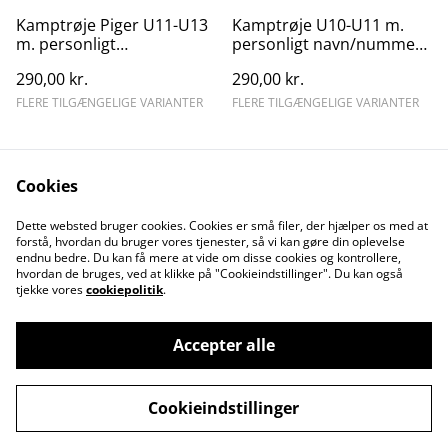
Kamptrøje Piger U11-U13
Kamptrøje U10-U11 m.
m. personligt
personligt navn/nummer
navn/nummer og holdets
og holdets sponsortryk
290,00 kr.
290,00 kr.
sponsortryk
FLERE TILGÆNGELIGE VARIANTER
FLERE TILGÆNGELIGE VARIANTER
Cookies
Dette websted bruger cookies. Cookies er små filer, der hjælper os med at
forstå, hvordan du bruger vores tjenester, så vi kan gøre din oplevelse
endnu bedre. Du kan få mere at vide om disse cookies og kontrollere,
Kontakt os
Juridiske vilkår
hvordan de bruges, ved at klikke på "Cookieindstillinger". Du kan også
Fortrolighedspolitik
Cookiepolitik
tjekke vores
cookiepolitik
.
Accepter alle
©
2026
Kundby IF Shop
Cookieindstillinger
powered by